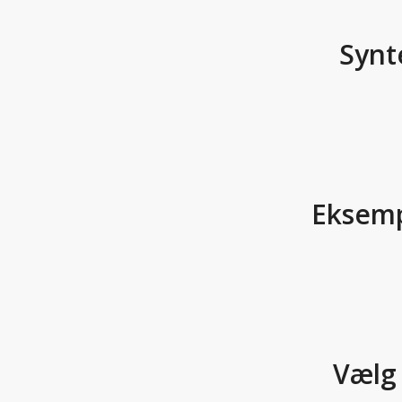
Synte
Eksempl
Vælg 