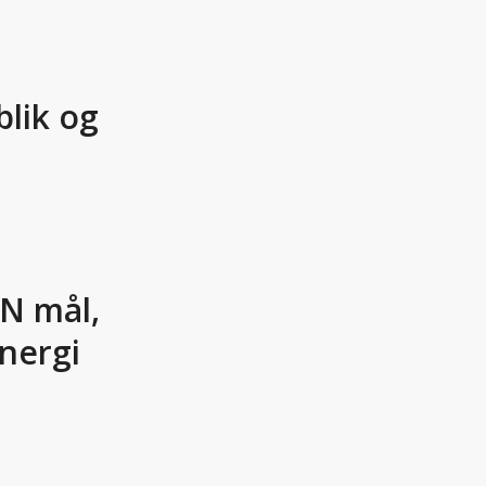
lik og
FN mål,
nergi