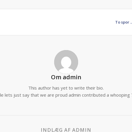
To spor ..
Om
admin
This author has yet to write their bio.
e lets just say that we are proud
admin
contributed a whooping 7
INDLÆG AF ADMIN