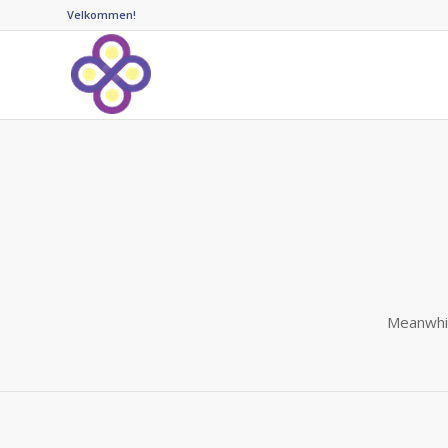
Velkommen!
Meanwhil