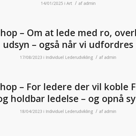
/
14/01/2025
i
Art
af
admin
hop – Om at lede med ro, overb
udsyn – også når vi udfordres
/
17/08/2023
i
Individuel Lederudvikling
af
admin
op – For ledere der vil koble 
og holdbar ledelse – og opnå sy
/
18/04/2023
i
Individuel Lederudvikling
af
admin