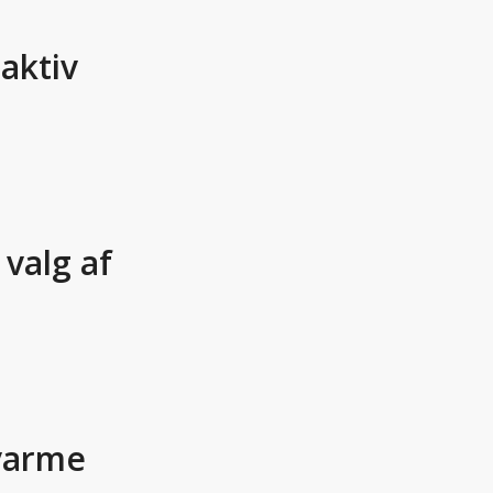
 aktiv
 valg af
 varme